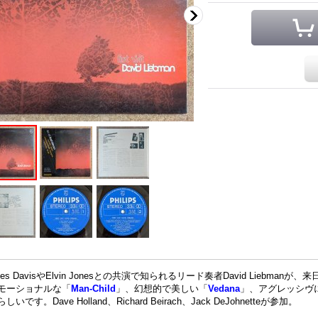
iles DavisやElvin Jonesとの共演で知られるリード奏者David Lieb
モーショナルな「
Man-Child
」、幻想的で美しい「
Vedana
」、アグレッシヴにブ
しいです。Dave Holland、Richard Beirach、Jack DeJohnetteが参加。