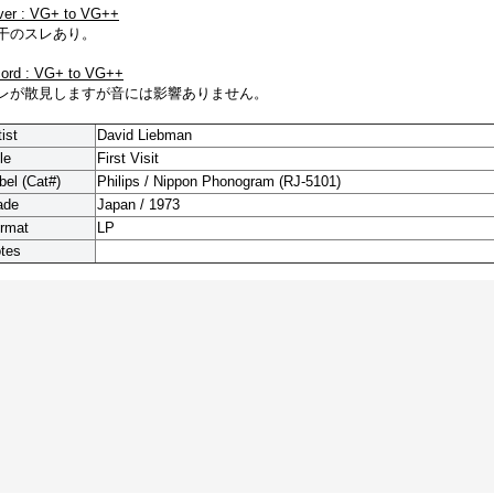
ver : VG+ to VG++
干のスレあり。
cord : VG+ to VG++
レが散見しますが音には影響ありません。
tist
David Liebman
le
First Visit
bel (Cat#)
Philips / Nippon Phonogram (RJ-5101)
ade
Japan / 1973
rmat
LP
tes