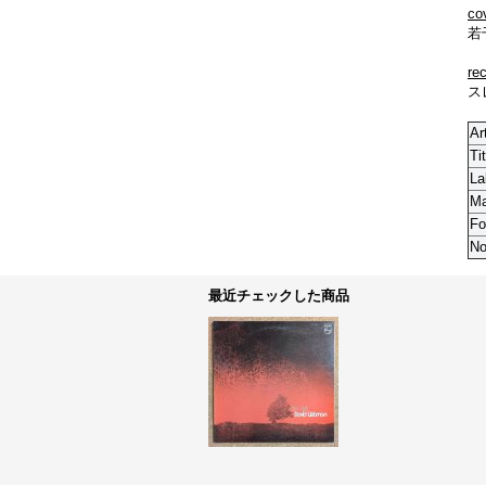
co
若
re
ス
Ar
Tit
La
M
Fo
No
最近チェックした商品