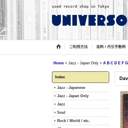
used record shop in Tokyo
ご利用方法
送料 / 代引手数料
Home
>
Jazz - Japan Only
>
A B C D E F G
Index
Davi
Jazz - Japanese
Jazz - Japan Only
Jazz
Soul
Rock / World / etc.