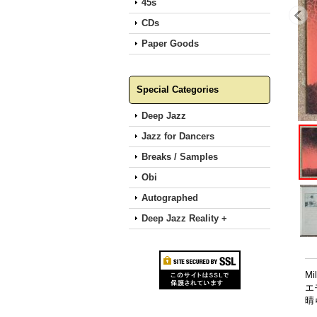
45s
CDs
Paper Goods
Special Categories
Deep Jazz
Jazz for Dancers
Breaks / Samples
Obi
Autographed
Deep Jazz Reality +
M
エ
晴ら