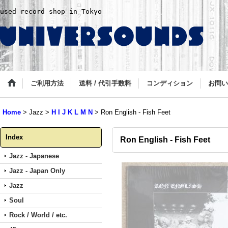
used record shop in Tokyo
ご利用方法
送料 / 代引手数料
コンディション
お問い
Home
>
Jazz
>
H I J K L M N
>
Ron English - Fish Feet
Index
Ron English - Fish Feet
Jazz - Japanese
Jazz - Japan Only
Jazz
Soul
Rock / World / etc.