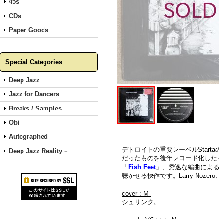
45s
CDs
Paper Goods
Special Categories
Deep Jazz
Jazz for Dancers
Breaks / Samples
Obi
Autographed
デトロイトの重要レーベルStart
Deep Jazz Reality +
だったものを後年レコード化したもので
「
Fish Feet
」、秀逸な編曲によ
聴かせる快作です。Larry Nozero、Ph
cover : M-
シュリンク。