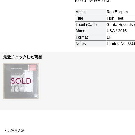
record : VG++ to M-
Artist
Ron English
Title
Fish Feet
Label (Cat#)
Strata Records 
Made
USA / 2015
Format
LP
Notes
Limited No.000
最近チェックした商品
ご利用方法