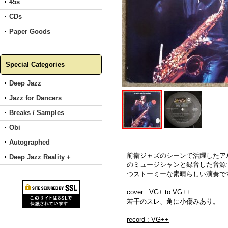
45s
CDs
Paper Goods
Special Categories
Deep Jazz
Jazz for Dancers
Breaks / Samples
Obi
Autographed
前衛ジャズのシーンで活躍したアルゼ
Deep Jazz Reality +
のミュージシャンと録音した音源です
つストーミーな素晴らしい演奏で
cover : VG+ to VG++
若干のスレ、角に小傷みあり。
record : VG++