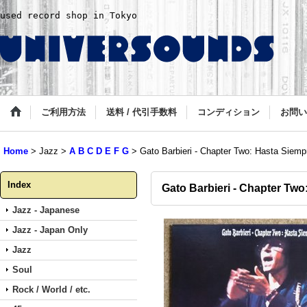
used record shop in Tokyo
ご利用方法
送料 / 代引手数料
コンディション
お問い
Home
>
Jazz
>
A B C D E F G
>
Gato Barbieri - Chapter Two: Hasta Siemp
Index
Gato Barbieri - Chapter Two
Jazz - Japanese
Jazz - Japan Only
Jazz
Soul
Rock / World / etc.