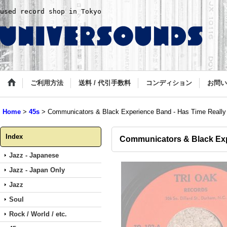
used record shop in Tokyo
ご利用方法
送料 / 代引手数料
コンディション
お問い
Home
>
45s
>
Communicators & Black Experience Band - Has Time Really
Index
Communicators & Black Exp
Jazz - Japanese
Jazz - Japan Only
Jazz
Soul
Rock / World / etc.