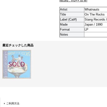
record : VG++ to M-
Artist
Whatnauts
Title
On The Rocks
Label (Cat#)
Stang Records /
Made
Japan / 1990
Format
LP
Notes
最近チェックした商品
ご利用方法