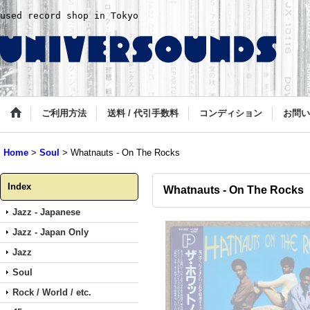
used record shop in Tokyo
ご利用方法
送料 / 代引手数料
コンディション
お問い
Home
>
Soul
>
Whatnauts - On The Rocks
Index
Whatnauts - On The Rocks
Jazz - Japanese
Jazz - Japan Only
Jazz
Soul
Rock / World / etc.