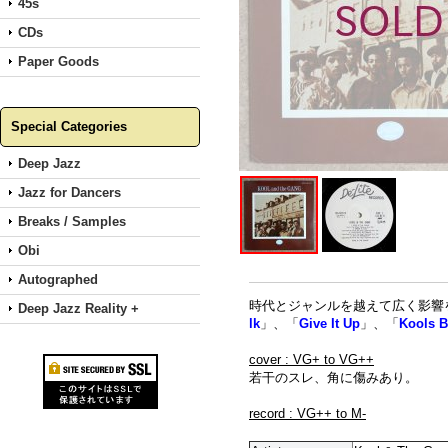
45s
CDs
Paper Goods
Special Categories
Deep Jazz
Jazz for Dancers
Breaks / Samples
Obi
Autographed
時代とジャンルを越えて広く影響を与
Deep Jazz Reality +
lk
」、「
Give It Up
」、「
Kools B
cover : VG+ to VG++
若干のスレ、角に傷みあり。
record : VG++ to M-