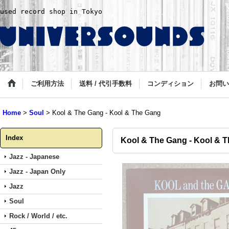
used record shop in Tokyo
ご利用方法
送料 / 代引手数料
コンディション
お問い
Home
>
Soul
>
Kool & The Gang - Kool & The Gang
Index
Kool & The Gang - Kool & 
Jazz - Japanese
Jazz - Japan Only
Jazz
Soul
Rock / World / etc.