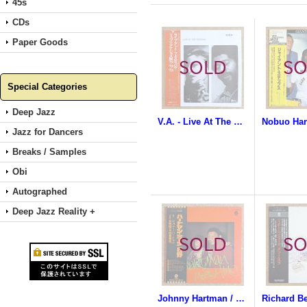
45s
CDs
Paper Goods
Special Categories
Deep Jazz
V.A. - Live At The Festival
Jazz for Dancers
Breaks / Samples
Obi
Autographed
Deep Jazz Reality +
Johnny Hartman / Terumasa Hino - Hartman Meets Hino