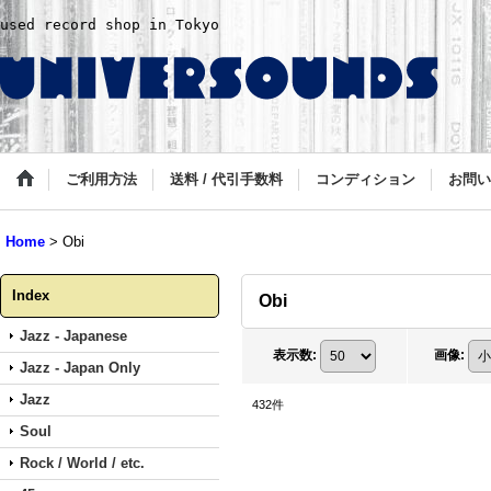
used record shop in Tokyo
ご利用方法
送料 / 代引手数料
コンディション
お問い
Home
>
Obi
Index
Obi
Jazz - Japanese
表示数
:
画像
:
Jazz - Japan Only
Jazz
432
件
Soul
Rock / World / etc.