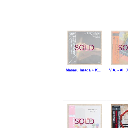
Masaru Imada + Kenji Kohsei Quartet - All Of A Glow