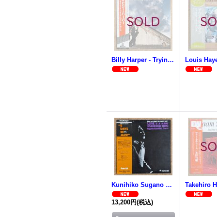
Billy Harper - Trying To Make Heaven My Home
Kunihiko Sugano Trio + 1 - Love Is A Many Splendored Thing
13,200円
(税込)