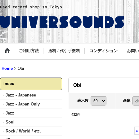
used record shop in Tokyo
ご利用方法
送料 / 代引手数料
コンディション
お問い
Home
>
Obi
Index
Obi
Jazz - Japanese
表示数
:
画像
:
Jazz - Japan Only
Jazz
432
件
Soul
«
Rock / World / etc.