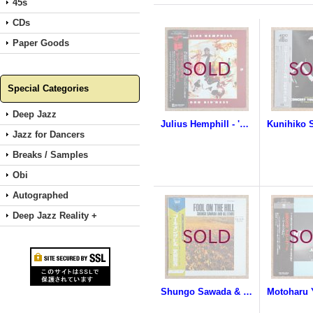
45s
CDs
Paper Goods
Special Categories
Deep Jazz
Julius Hemphill - 'Coon Bid'ness
Jazz for Dancers
Breaks / Samples
Obi
Autographed
Deep Jazz Reality +
Shungo Sawada & All Stars - Fool On The Hill