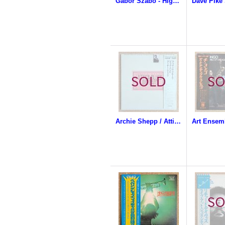
Gabor Szabo - High Contrast
Archie Shepp / Attica Blues Big Band - Live At The Palais Des Glaces