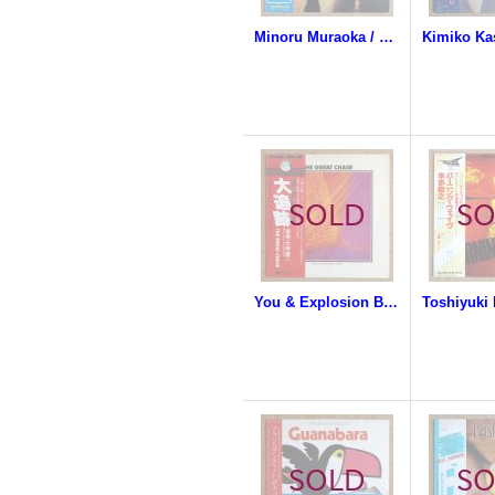
Minoru Muraoka / Tadao Sawai - 尺八 & 琴 "男の世界"
You & Explosion Band - The Great Chase (O.S.T.)