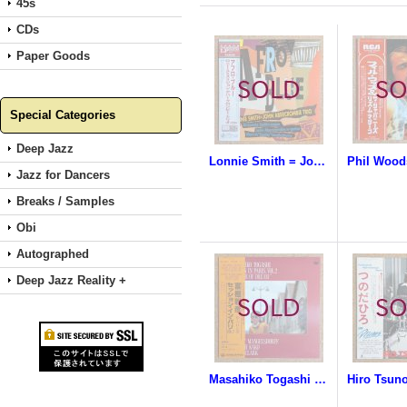
45s
CDs
Paper Goods
Special Categories
Deep Jazz
Lonnie Smith = John Abercrombie Trio - Afro Blue
Jazz for Dancers
Breaks / Samples
Obi
Autographed
Deep Jazz Reality +
Masahiko Togashi - Session In Paris Vol.2 / Colour Of Dream