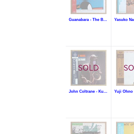
Guanabara - The Brazilian Beat Of Guanabara
John Coltrane - Kulu Se Mama