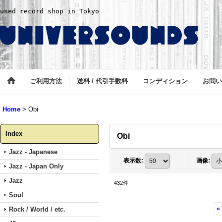
used record shop in Tokyo
ご利用方法
送料 / 代引手数料
コンディション
お問い
Home
>
Obi
Index
Obi
Jazz - Japanese
表示数
:
画像
:
Jazz - Japan Only
Jazz
432
件
Soul
«
Rock / World / etc.