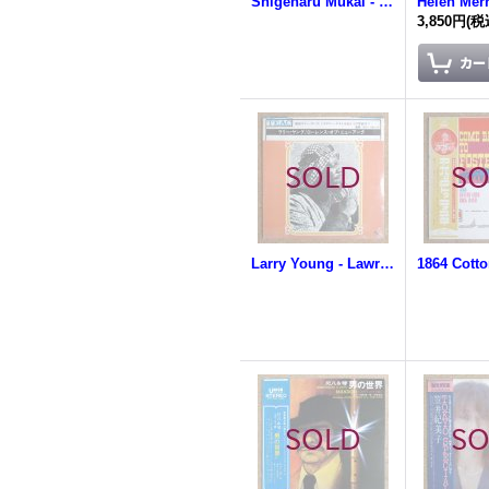
Shigeharu Mukai - Spacing Out
3,850円
(税
Larry Young - Lawrence Of Newark