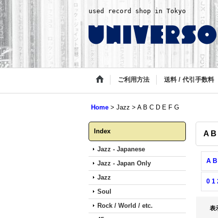
used record shop in Tokyo
ご利用方法
送料 / 代引手数料
Home
>
Jazz
>
A B C D E F G
Index
A B
Jazz - Japanese
A B
Jazz - Japan Only
Jazz
0 1 
Soul
Rock / World / etc.
表