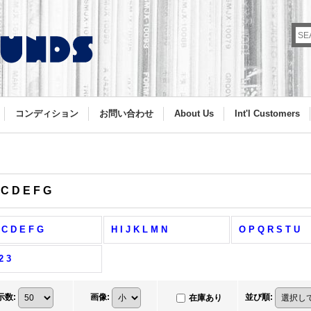
コンディション
お問い合わせ
About Us
Int'l Customers
 C D E F G
 C D E F G
H I J K L M N
O P Q R S T U
2 3
示数
:
画像
:
並び順
:
在庫あり