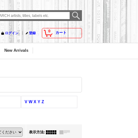
0
カート
ログイン
登録
New Arrivals
V W X Y Z
表示方法
: