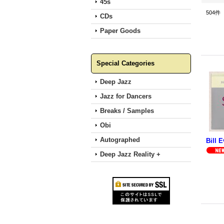
45s
504
件
CDs
Paper Goods
Special Categories
Deep Jazz
Jazz for Dancers
Breaks / Samples
Obi
Autographed
Deep Jazz Reality +