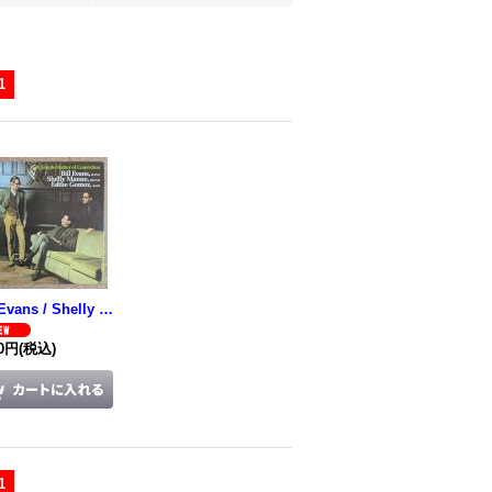
1
Bill Evans / Shelly Manne / Eddie Gomez - A Simple Matter Of Conviction
00円
(税込)
1