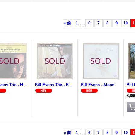
«
前
1
...
6
7
8
9
10
1
Bill Evans Trio - How My Heart Sings
Bill Evans Trio - Explorations
Bill Evans - Alone
8,8
«
前
1
...
6
7
8
9
10
1