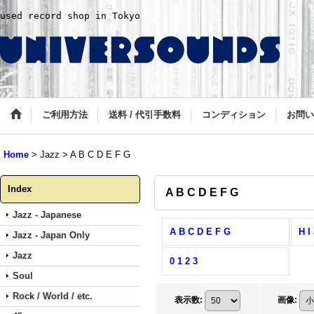
used record shop in Tokyo
ご利用方法
送料 / 代引手数料
コンディション
お問い
Home
>
Jazz
>
A B C D E F G
Index
A B C D E F G
Jazz - Japanese
A B C D E F G
H I
Jazz - Japan Only
Jazz
0 1 2 3
Soul
Rock / World / etc.
表示数
:
画像
: