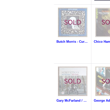
Butch Morris - Current Trends In Racism In Modern America (A Work In Progress)
Gary McFarland / Gabor Szabo - Simpatico