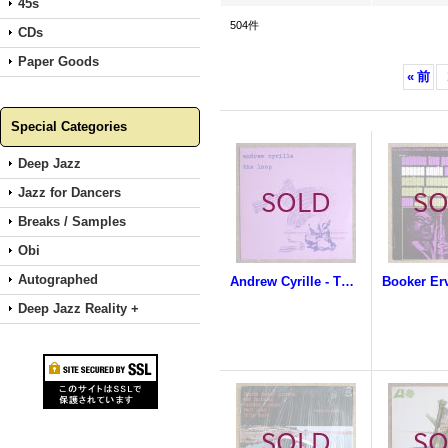
45s
504
件
CDs
Paper Goods
«
前
Special Categories
Deep Jazz
Jazz for Dancers
Breaks / Samples
Obi
Autographed
Andrew Cyrille - The Loop
Deep Jazz Reality +