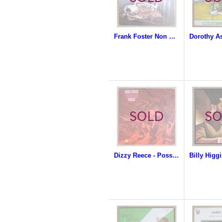
Frank Foster Non Electric Company - Live At The N'hita Jazz Club
Dizzy Reece - Possession, Exorcism, Peace