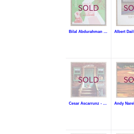
Bilal Abdurahman - Sound, Rhythm, Rhyme & Mime For Children
Cesar Ascarrunz - Cesar 830