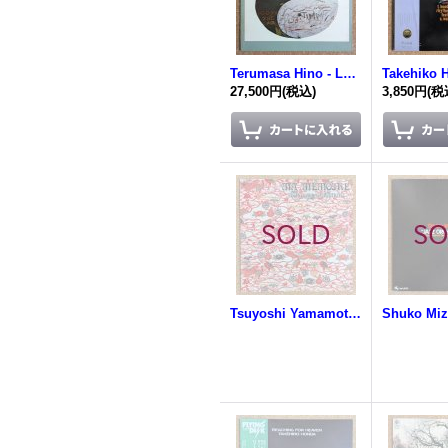
Terumasa Hino - Love Nature
27,500円
(税込)
3,850円
(税
Tsuyoshi Yamamoto - Ma Memoire