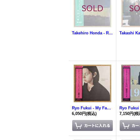
Takehiro Honda - Reaching For Heaven
Ryo Fukui - My Favorite Tune
6,050円
(税込)
7,150円
(税