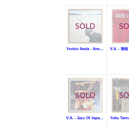
Yoshio Ikeda - Anemophilous Flower
V.A. - 洞炫
V.A. - Jazz Of Japan / Live Under The Sky '77