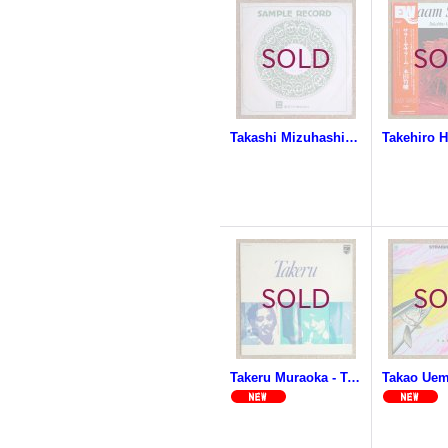
Takashi Mizuhashi Quintet + 2 - Live In "5 Days In Jazz 1974" / When A Man Loves A Woman
Takeru Muraoka - Takeru