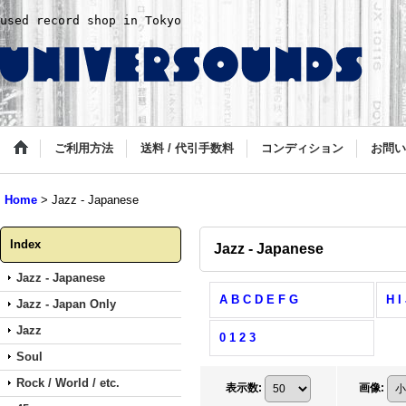
used record shop in Tokyo
ご利用方法
送料 / 代引手数料
コンディション
お問い
Home
>
Jazz - Japanese
Index
Jazz - Japanese
Jazz - Japanese
A B C D E F G
H I
Jazz - Japan Only
Jazz
0 1 2 3
Soul
Rock / World / etc.
表示数
:
画像
: