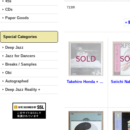
45s
713
件
CDs
Paper Goods
«
Special Categories
Deep Jazz
Jazz for Dancers
Breaks / Samples
Obi
Autographed
Takehiro Honda + Mama T. - Misty
Deep Jazz Reality +