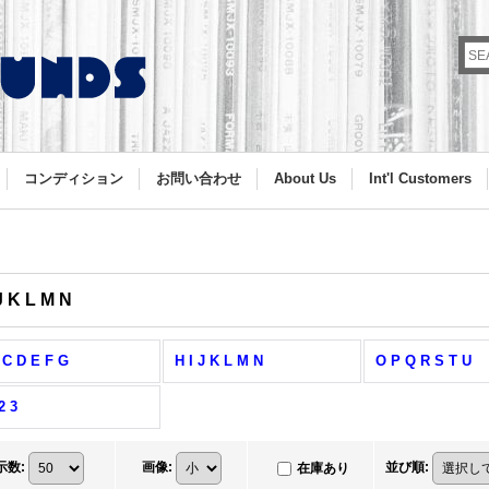
コンディション
お問い合わせ
About Us
Int'l Customers
J K L M N
 C D E F G
H I J K L M N
O P Q R S T U
2 3
示数
:
画像
:
並び順
:
在庫あり