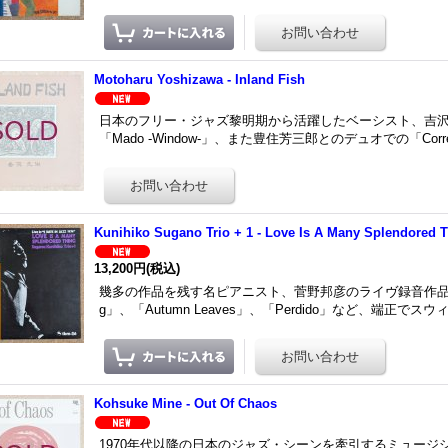
Motoharu Yoshizawa - Inland Fish
日本のフリー・ジャズ黎明期から活躍したベーシスト、吉沢元治の
「Mado -Window-」、また豊住芳三郎とのデュオでの「Corre
Kunihiko Sugano Trio + 1 - Love Is A Many Splendored 
13,200円
(税込)
幾多の作品を残す名ピアニスト、菅野邦彦のライヴ録音作品。「Love Is
g」、「Autumn Leaves」、「Perdido」など、端正でス
Kohsuke Mine - Out Of Chaos
1970年代以降の日本のジャズ・シーンを牽引するミュー