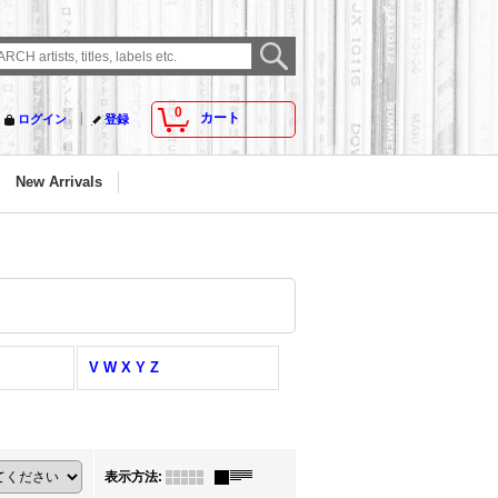
0
カート
ログイン
登録
New Arrivals
V W X Y Z
表示方法
: