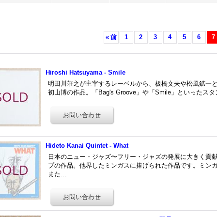
«
前
1
2
3
4
5
6
7
Hiroshi Hatsuyama - Smile
明田川荘之が主宰するレーベルから、板橋文夫や松風鉱一
初山博の作品。「Bag's Groove」や「Smile」といったス
Hideto Kanai Quintet - What
日本のニュー・ジャズ〜フリー・ジャズの発展に大きく貢
プの作品。他界したミンガスに捧げられた作品です。ミンガス作の「
また…