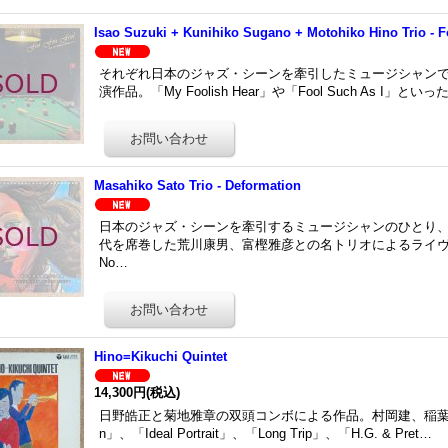
Isao Suzuki + Kunihiko Sugano + Motohiko Hino Trio - 
それぞれ日本のジャズ・シーンを牽引したミュージシャン
演作品。「My Foolish Hear」や「Fool Such As I
Masahiko Sato Trio - Deformation
日本のジャズ・シーンを牽引するミュージシャンのひとり
代を席巻した荒川康男、富樫雅彦との名トリオによるライヴ録音で
No…
Hino=Kikuchi Quintet
14,300円
(税込)
日野皓正と菊地雅章の双頭コンボによる作品。村岡建、稲葉国光、
n」、「Ideal Portrait」、「Long Trip」、「H.G. & Pret…