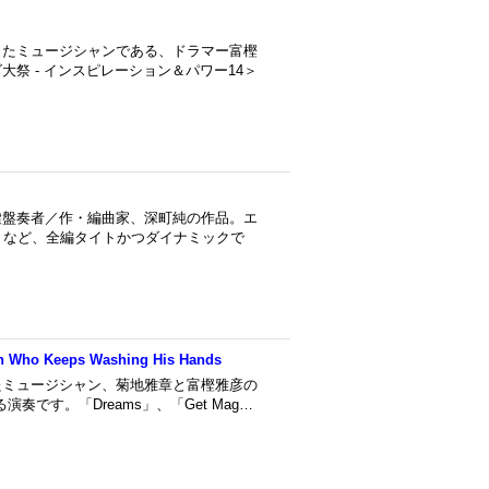
したミュージシャンである、ドラマー富樫
祭 - インスピレーション＆パワー14＞
鍵盤奏者／作・編曲家、深町純の作品。エ
Bong」など、全編タイトかつダイナミックで
an Who Keeps Washing His Hands
たミュージシャン、菊地雅章と富樫雅彦の
演奏です。「Dreams」、「Get Mag…