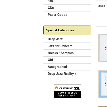
45s
313
件
CDs
Paper Goods
Special Categories
Deep Jazz
Jazz for Dancers
Breaks / Samples
Obi
Autographed
Deep Jazz Reality +