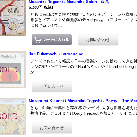
Masahiko Togashi / Masahiko Satoh - 双晶
6,380円
(税込)
ともに独自の音楽性と活動で日本のジャズ・シーンを牽引
雅彦とピアニスト佐藤允彦のデュオ作品。＜フリー・ジャズ大
におけるライヴ…
Jun Fukamachi - Introducing
ジャズはもとより幅広く日本の音楽シーンに携わってきた
ッジの効いたグルーヴの「Noah's Ark」や「Bamboo 
か…
Masabumi Kikuchi / Masahiko Togashi - Poesy ~ The M
ともに独自の音楽性と存在感でシーンに大きな影響を与え
共演作品。デュオまたはGary Peacockを加えたトリオによる