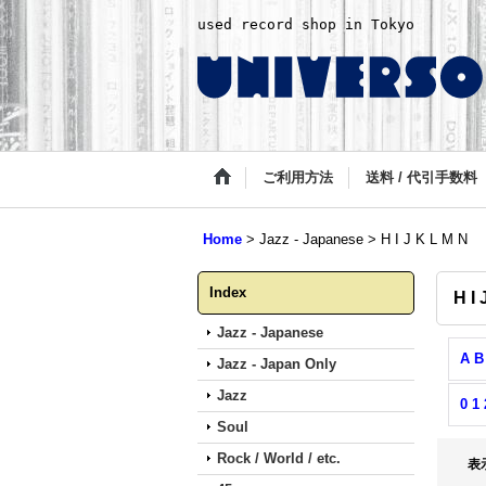
used record shop in Tokyo
ご利用方法
送料 / 代引手数料
Home
>
Jazz - Japanese
>
H I J K L M N
Index
H I 
Jazz - Japanese
A B
Jazz - Japan Only
Jazz
0 1 
Soul
Rock / World / etc.
表