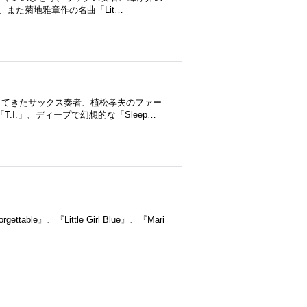
nd」、また菊地雅章作の名曲「Lit…
してきたサックス奏者、植松孝夫のファー
「T.I.」、ディープで幻想的な「Sleep…
e』、『Little Girl Blue』、『Mari