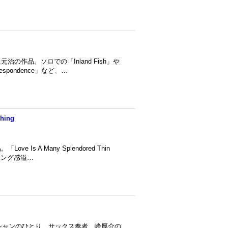
作品。ソロでの「Inland Fish」や
spondence」など、…
Thing
 A Many Splendored Thin
ウィング感溢…
ジシャンのひとり、サックス奏者、峰厚介の