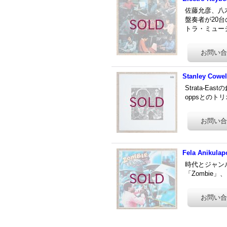
佐藤允彦、八
盤奏者が20
トラ・ミュー
Stanley Cowell
Strata-Ea
oppsとのト
Fela Anikulap
時代とジャンル
「Zombie」、