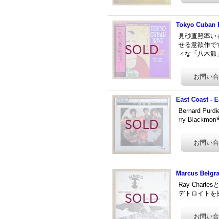
Tokyo Cuban
見砂直照率い
せる意欲作で
ィな「八木節
East Coast - E
Bernard 
rry Black
Marcus Belgra
Ray Char
デトロイトを拠