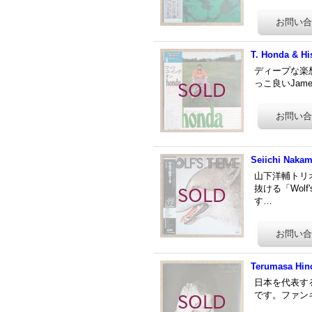
T. Honda & Hi
ディープな楽
っこ良いJames
Seiichi Nakam
山下洋輔トリ
抜ける「Wol
す…
Terumasa Hino
日本を代表す
です。ファンキ