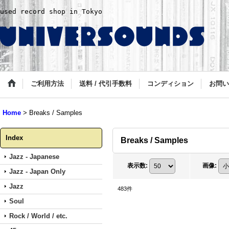
used record shop in Tokyo
ご利用方法
送料 / 代引手数料
コンディション
お問い
Home
>
Breaks / Samples
Index
Breaks / Samples
Jazz - Japanese
表示数
:
画像
:
Jazz - Japan Only
Jazz
483
件
Soul
Rock / World / etc.