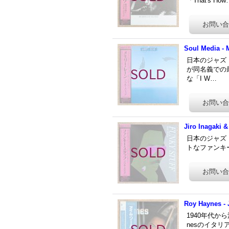
「That's How
Soul Media -
日本のジャズ
が同名義での最
な「I W…
Jiro Inagaki &
日本のジャズ
トなファンキー・
Roy Haynes - 
1940年代か
nesのイタリ