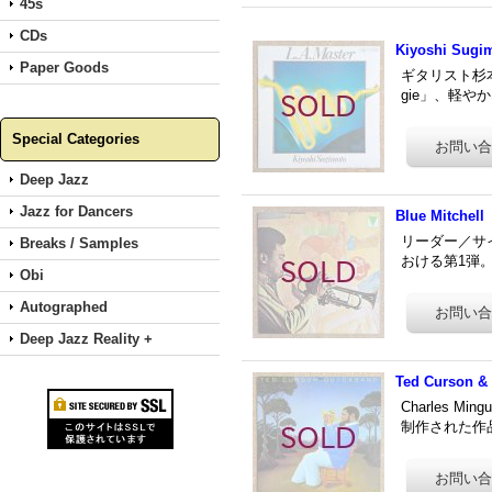
45s
CDs
Kiyoshi Sugim
Paper Goods
ギタリスト杉
gie」、軽やかな
Special Categories
Deep Jazz
Jazz for Dancers
Blue Mitchell
リーダー／サイド
Breaks / Samples
おける第1弾。
Obi
Autographed
Deep Jazz Reality +
Ted Curson &
Charles M
制作された作