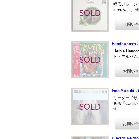
幅広いシーンで
morrow」
Headhunters - 
Herbie H
ト・アルバム。
Isao Suzuki -
リーダー／サ
ある「Cadi
す…
Electro Keybo