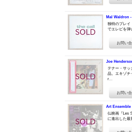
Mal Waldron -
独特のプレイ・
でエレピを弾い
Joe Henderson
テナー・サック
品。エキゾチ
r…
Art Ensemble 
仏映画『Les
に進出した最重要