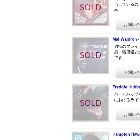
当しているのは
本…
Mal Waldron 
独特のプレイ・
男、猪俣猛と
です。…
Freddie Hubb
ハードバップか
におけるライヴ録音
Hampton Hawe