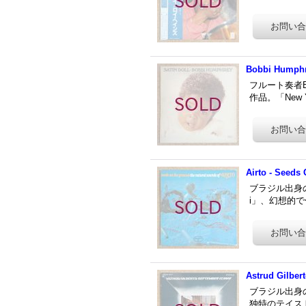
Bobbi Humphre
フルート奏者Bob
作品。「New Y
Airto - Seeds
ブラジル出身の
i」、幻想的で
Astrud Gilber
ブラジル出身の女
独特のテイストが