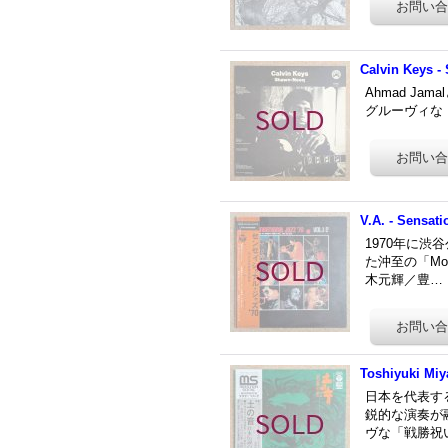
Calvin Keys -
Ahmad J
グルーヴィな「
V.A. - Sensati
1970年に
た沖至の「M
木元輝／豊…
Toshiyuki 
日本を代表す
鋭的な演奏が
ヴな「戦勝祝