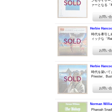
ンセサイザー
ァーとなる「M
Herbie Hancoc
時代を牽引し続
ィックな「Rai
Herbie Hancoc
時代を築いてきた名
Priester、Bus
Norman Willi
Pharoah Sn