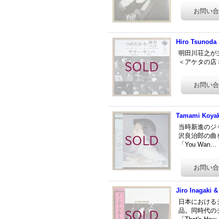
Hiro Tsunoda
明田川荘之が
＜アケタの店＞に
Tamami Koyak
当時新進のジ
沢良治郎の曲
「You Wan…
Jiro Inagaki 
日本における
品。同時代の