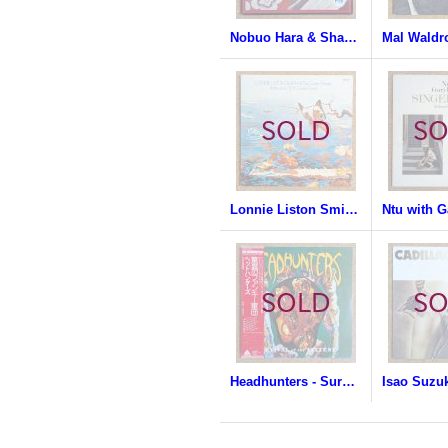
Nobuo Hara & Sharps & Flats - Double Exposure
Lonnie Liston Smith & The Cosmic Echoes - Reflections Of A Golden Dream
Headhunters - Survival Of The Fittest