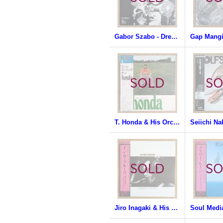
Gabor Szabo - Dreams
T. Honda & His Orchestra - What's Going On
Jiro Inagaki & His Soul Media - In The Groove