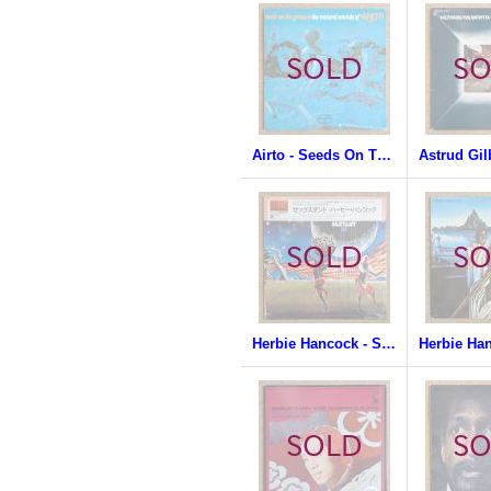
Airto - Seeds On The Ground / The Natural Sounds Of Airto
Herbie Hancock - Sextant