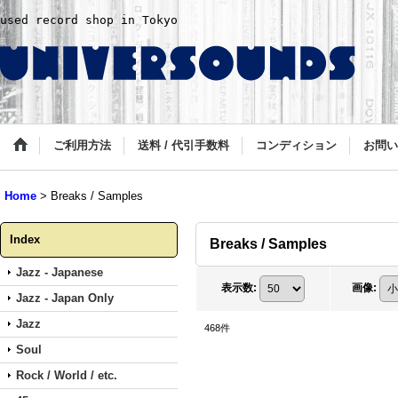
used record shop in Tokyo
ご利用方法
送料 / 代引手数料
コンディション
お問い
Home
>
Breaks / Samples
Index
Breaks / Samples
Jazz - Japanese
表示数
:
画像
:
Jazz - Japan Only
Jazz
468
件
Soul
Rock / World / etc.