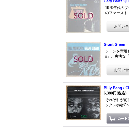
Gary Bartz Qui
1970年代の
のファースト・
Grant Green -
シーンを牽引し
s」、爽快な「
Billy Bang / C
6,380円
(税込)
それぞれが前衛
ックス奏者Ch