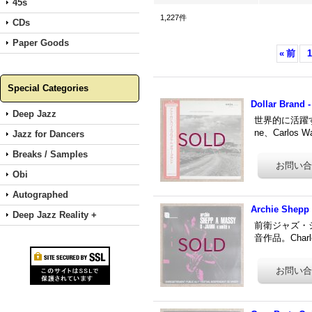
45s
1,227
件
CDs
Paper Goods
«
前
1
Special Categories
Dollar Brand 
Deep Jazz
世界的に活躍する南
ne、Carlos W
Jazz for Dancers
Breaks / Samples
Obi
Autographed
Archie Shepp 
Deep Jazz Reality +
前衛ジャズ・シ
音作品。Charles