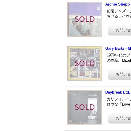
Archie Shepp 
前衛ジャズ・シ
おけるライヴ録音
Gary Bartz - 
1970年代の
の作品。Mize
Daybreak Ltd. 
カリフォルニア
ロウな「Love