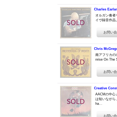
Charles Earla
オルガン奏者〜
イヴ録音作品。
Chris McGrego
南アフリカの出
nrise On
Creative Cons
AACMの中
は短いながら、
ha…