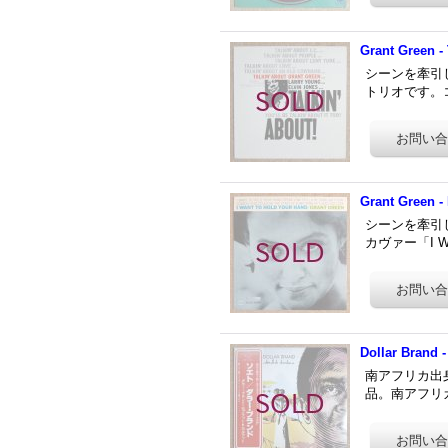
Grant Green - 
シーンを牽引した
トリオです。コル
Grant Green -
シーンを牽引し
カヴァー「I Wa
Dollar Brand 
南アフリカ出身で
品。南アフリ