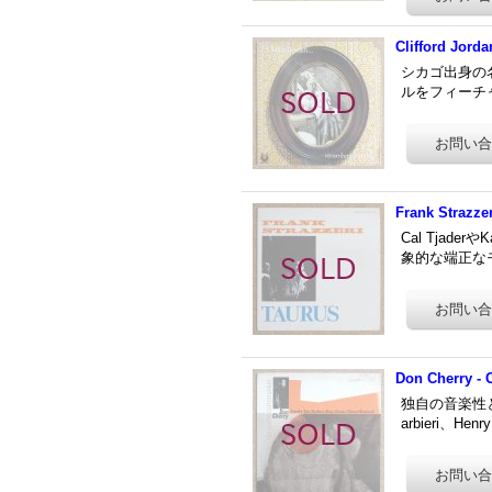
Clifford Jord
シカゴ出身の名サ
ルをフィーチャー
Frank Strazzer
Cal Tjade
象的な端正なモ
Don Cherry -
独自の音楽性と
arbieri、He