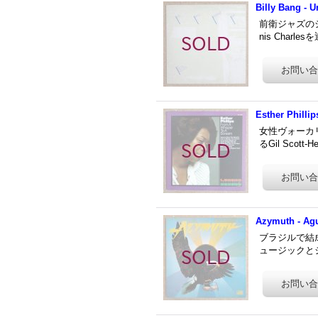
Billy Bang - Un
前衛ジャズのシーン
nis Cha
Esther Philli
女性ヴォーカリ
るGil Scott-
Azymuth - Ag
ブラジルで結
ュージックとジャ