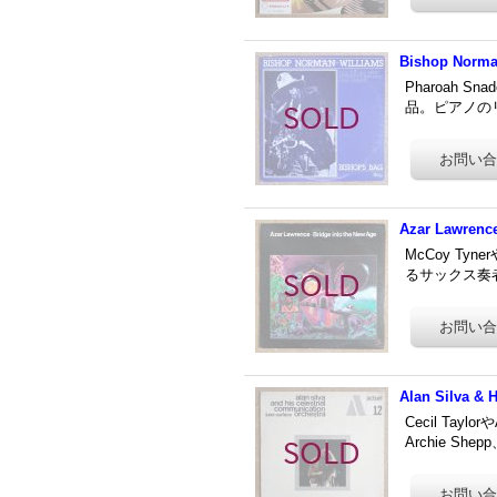
Bishop Norman
Pharoah Sn
品。ピアノのリ
Azar Lawrence
McCoy Tyne
るサックス奏者、
Alan Silva & 
Cecil Tay
Archie Shep