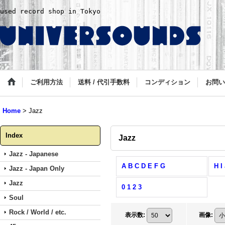
used record shop in Tokyo
ご利用方法
送料 / 代引手数料
コンディション
お問い
Home
>
Jazz
Index
Jazz
Jazz - Japanese
A B C D E F G
H I
Jazz - Japan Only
Jazz
0 1 2 3
Soul
Rock / World / etc.
表示数
:
画像
: