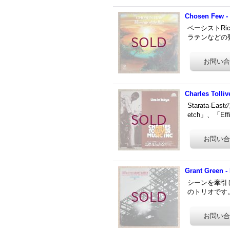
Chosen Few -
ベーシストRic
ラテンなどの要
Charles Tolliv
Starata-
etch」、「
Grant Green - 
シーンを牽引した
のトリオです。ソ