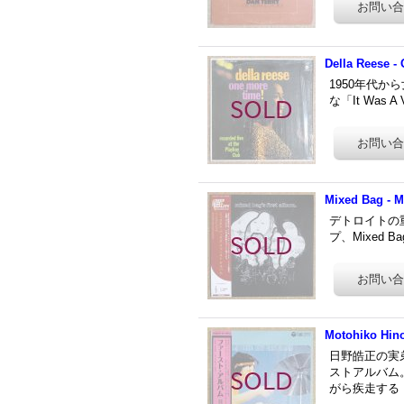
Della Reese -
1950年代か
な「It Was
Mixed Bag - M
デトロイトの重要レ
プ、Mixed
Motohiko Hino
日野皓正の実
ストアルバム
がら疾走する「