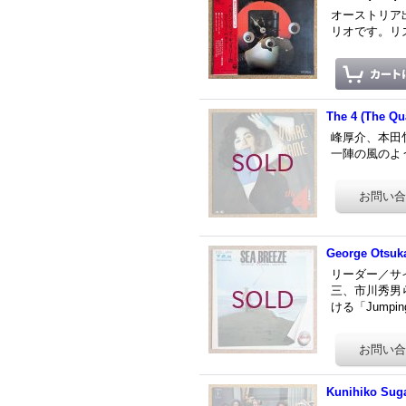
オーストリア出身
リオです。リズ
The 4 (The Qu
峰厚介、本田竹
一陣の風のよう
George Otsuka
リーダー／サ
三、市川秀男
ける「Jumpin
Kunihiko Suga