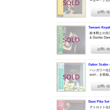
ーダー・アルバ
Tamami Koyak
鈴木勲との共演
& Dumbo 
Gabor Szabo -
ハンガリー出身
ezin'」を
Dave Pike Set
デトロイト出身