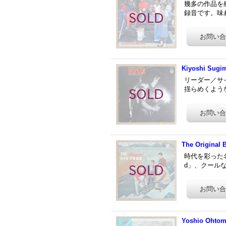
幾多の作品を
録音です。味わい深
Kiyoshi Sugim
リーダー／サ
揺らめくようなデ
The Original 
時代を彩った名
d」、クールな「
Yoshio Ohtomo