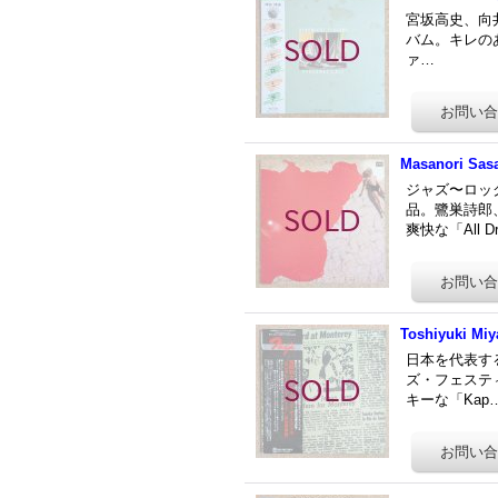
宮坂高史、向
バム。キレのあ
ァ…
Masanori Sasa
ジャズ〜ロッ
品。鷺巣詩郎
爽快な「All D
Toshiyuki Miy
日本を代表す
ズ・フェステ
キーな「Kap