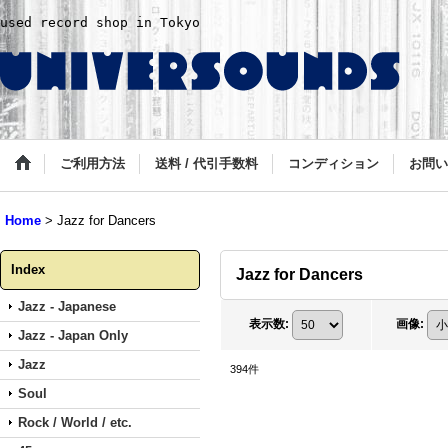
used record shop in Tokyo
ご利用方法
送料 / 代引手数料
コンディション
お問い
Home
>
Jazz for Dancers
Index
Jazz for Dancers
Jazz - Japanese
表示数
:
画像
:
Jazz - Japan Only
Jazz
394
件
Soul
Rock / World / etc.