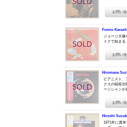
Fumio Karashi
ジョージ大塚や
イクで始まる「A
Hiromasa Suzu
ピアニスト、
クスの稲垣次
ージシャンが
Hiroshi Suzuki
1971年に