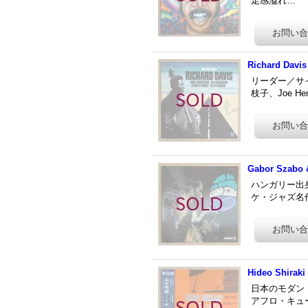
走感溢れ…
Richard Davis
リーダー／サイ
枝子、Joe He
Gabor Szabo &
ハンガリー出身
ケ・ジャズ名作です。
Hideo Shiraki
日本のモダン・
アフロ・キューバ