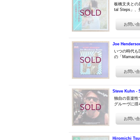
板橋文夫との
tal Steps
Joe Henderson
いつの時代も圧
の「Mamaci
Steve Kuhn - 
独自の音楽性で
グルーヴに揺らめ
Hiromichi Tsu