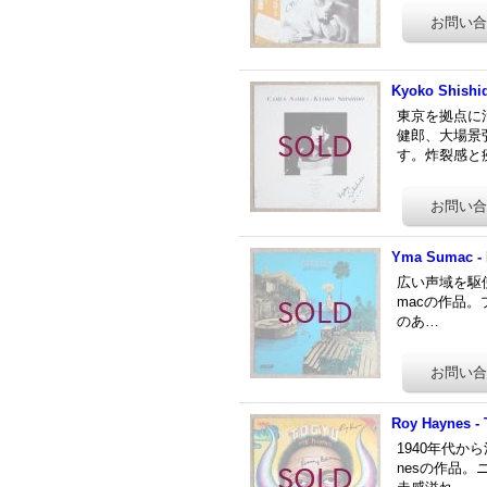
Kyoko Shishi
東京を拠点に
健郎、大場景
す。炸裂感と
Yma Sumac - 
広い声域を駆
macの作品。
のあ…
Roy Haynes -
1940年代か
nesの作品