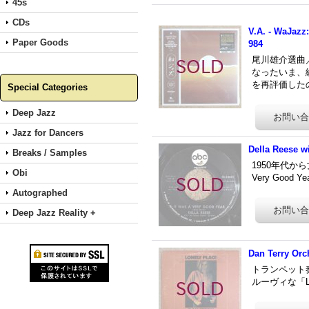
45s
CDs
V.A. - WaJazz
Paper Goods
984
尾川雄介選曲
なったいま、
を再評価した
Special Categories
Deep Jazz
Jazz for Dancers
Della Reese w
Breaks / Samples
1950年代から
Obi
Very Go
Autographed
Deep Jazz Reality +
Dan Terry Orc
トランペット奏
ルーヴィな「L