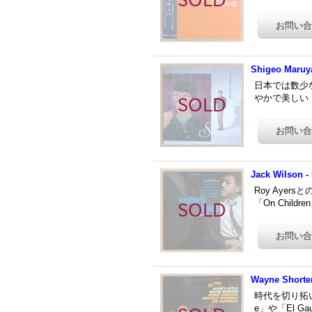
Shigeo Maruy
日本では数少
やかで美しい「Y
Jack Wilson -
Roy Aye
「On Chil
Wayne Shorter
時代を切り拓いて
e」や「El Ga