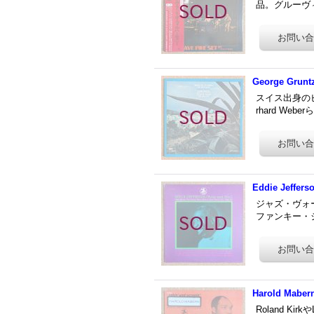
品。グルーヴィな「R
George Gruntz
スイス出身のピアニ
rhard W
Eddie Jeffers
ジャズ・ヴォー
ファンキー・ジ
Harold Mabern
Roland K