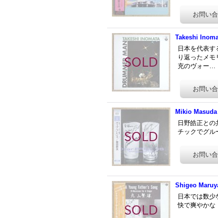
Takeshi Inom
日本を代表す
り返ったメモリ
充のヴォー…
Mikio Masuda 
日野皓正との
チックでグルーヴ
Shigeo Maruy
日本では数少
快で爽やかな「S