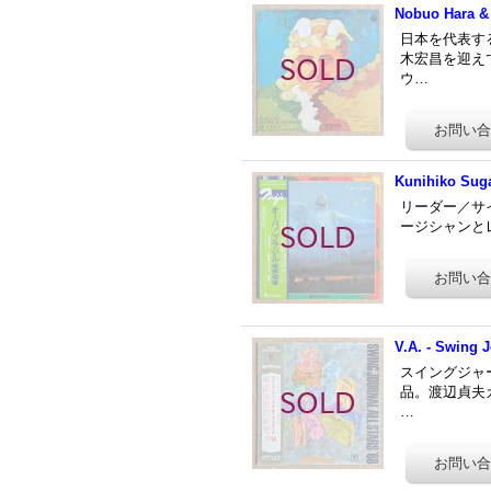
Nobuo Hara & 
日本を代表す
木宏昌を迎えて
ウ…
Kunihiko Suga
リーダー／サ
ージシャンとレコ
V.A. - Swing J
スイングジャ
品。渡辺貞夫カ
…