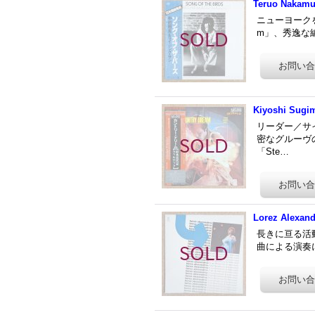
Teruo Nakamur
ニューヨークを
m」、秀逸な編
Kiyoshi Sugim
リーダー／サ
密なグルーヴの
「Ste…
Lorez Alexand
長きに亘る活動
曲による演奏に