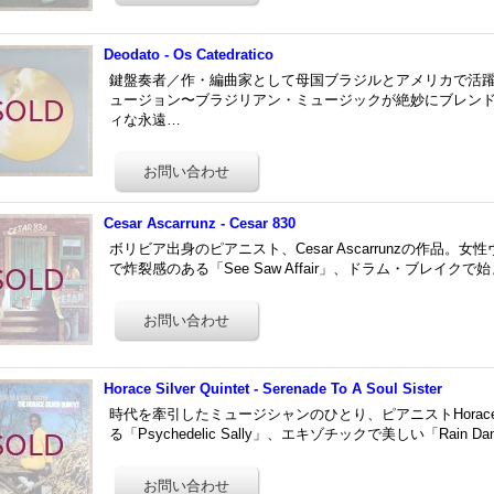
Deodato - Os Catedratico
鍵盤奏者／作・編曲家として母国ブラジルとアメリカで活躍したE
ュージョン〜ブラジリアン・ミュージックが絶妙にブレン
ィな永遠…
Cesar Ascarrunz - Cesar 830
ボリビア出身のピアニスト、Cesar Ascarrunzの作品
で炸裂感のある「See Saw Affair」、ドラム・ブレイクで
Horace Silver Quintet - Serenade To A Soul Sister
時代を牽引したミュージシャンのひとり、ピアニストHorace 
る「Psychedelic Sally」、エキゾチックで美しい「Rain 