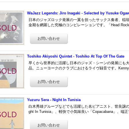
WaJazz Legends: Jiro Inagaki - Selected by Yusuke Oga
日本のジャズロック発展の一翼を担ったサックス奏者、稲垣次郎
金期を網羅した究極のコンピレーションです。「Head Rock」（fr
Toshiko Akiyoshi Quintet - Toshiko At Top Of The Gate
早くから世界的に活躍し日本のジャズ・シーンの発展にも
品。ニューヨークのクラブにおけるライヴ録音です。Kenny Dorha
Yuzuru Sera - Night In Tunisia
白木秀雄グループなどでも活躍した名ピアニスト、世良譲の
ght In Tunisia」、軽快で小気味良い「Copacabana」、