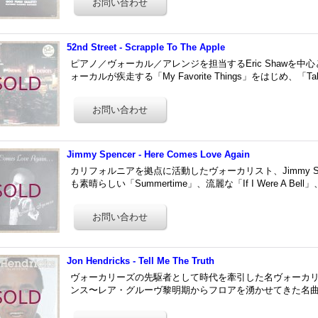
52nd Street - Scrapple To The Apple
ピアノ／ヴォーカル／アレンジを担当するEric Shawを
ォーカルが疾走する「My Favorite Things」をはじめ、「Take 
Jimmy Spencer - Here Comes Love Again
カリフォルニアを拠点に活動したヴォーカリスト、Jimmy S
も素晴らしい「Summertime」、流麗な「If I Were A Be
Jon Hendricks - Tell Me The Truth
ヴォーカリーズの先駆者として時代を牽引した名ヴォーカリスト、
ンス〜レア・グルーヴ黎明期からフロアを湧かせてきた名曲「I'll B