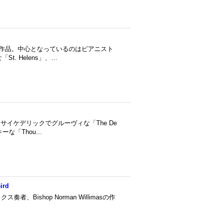
の作品。中心となっているのはピアニスト
「St. Helens」、…
作品。サイケデリックでグルーヴィな「The De
キーな「Thou…
ird
クス奏者、Bishop Norman Willimasの作