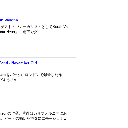
rah Vaughn
ト・ヴォーカリストとしてSarah Va
our Heart」、端正でダ…
Band - November Girl
 Big Bandをバックにロンドンで録音した作
ングする「A…
ndersonの作品。片面はカリフォルニアにお
録。ビートの効いた演奏にエモーショナ…