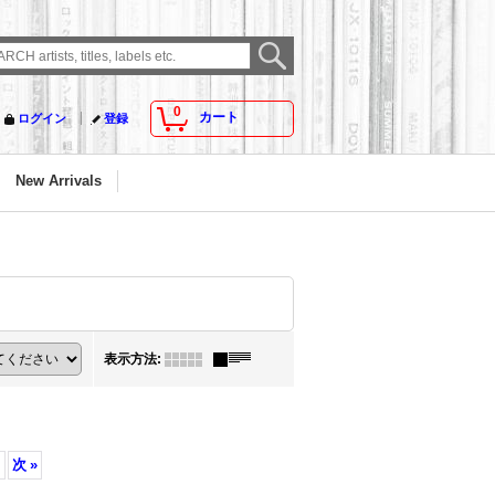
0
カート
ログイン
登録
New Arrivals
表示方法
:
次
»