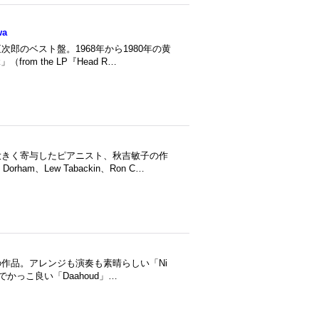
wa
のベスト盤。1968年から1980年の黄
om the LP『Head R…
大きく寄与したピアニスト、秋吉敏子の作
m、Lew Tabackin、Ron C…
作品。アレンジも演奏も素晴らしい「Ni
端正でかっこ良い「Daahoud」…