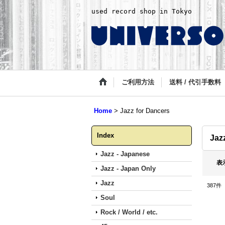
used record shop in Tokyo
ご利用方法
送料 / 代引手数料
Home
>
Jazz for Dancers
Index
Jaz
Jazz - Japanese
表
Jazz - Japan Only
Jazz
387
件
Soul
Rock / World / etc.