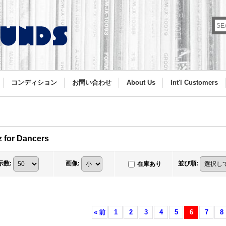
コンディション
お問い合わせ
About Us
Int'l Customers
z for Dancers
示数
:
画像
:
並び順
:
在庫あり
«
前
1
2
3
4
5
6
7
8