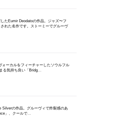
umir Deodatoの作品。ジャズ〜フ
ドされた名作です。ストーミーでグルーヴ
。女性ヴォーカルをフィーチャーしたソウルフル
始まる気持ち良い「Bridg…
Silverの作品。グルーヴィで炸裂感のあ
Dance」、クールで…