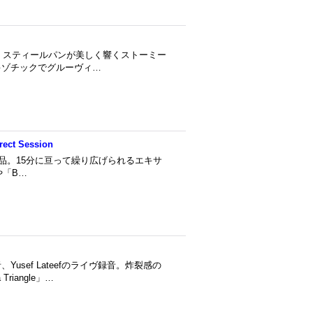
バム。スティールパンが美しく響くストーミー
」、エキゾチックでグルーヴィ…
irect Session
録音した作品。15分に亘って繰り広げられるエキサ
」や「B…
sef Lateefのライヴ録音。炸裂感の
Triangle」…