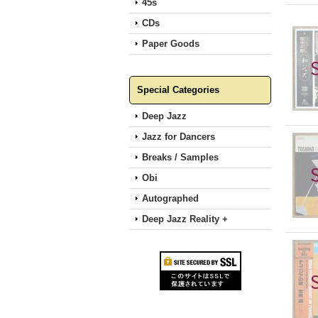
45s
CDs
Paper Goods
Special Categories
Deep Jazz
Jazz for Dancers
Breaks / Samples
Obi
Autographed
Deep Jazz Reality +