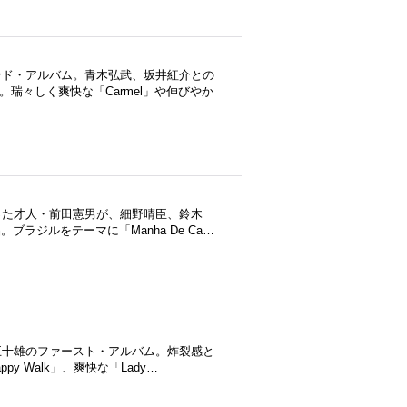
ンド・アルバム。青木弘武、坂井紅介との
す。瑞々しく爽快な「Carmel」や伸びやか
った才人・前田憲男が、細野晴臣、鈴木
。ブラジルをテーマに「Manha De Ca…
五十雄のファースト・アルバム。炸裂感と
ppy Walk」、爽快な「Lady…