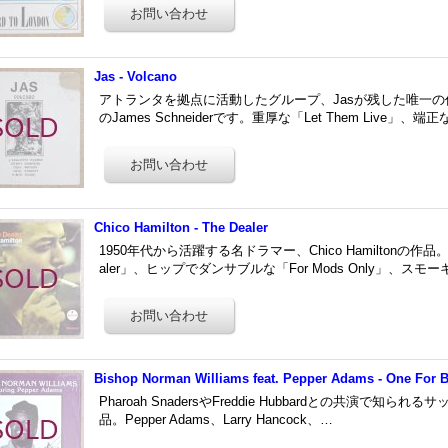
Jas - Volcano
アトランタを拠点に活動したグループ、Jasが残した唯一
のJames Schneiderです。重厚な「Let Them Live」、端正な
Chico Hamilton - The Dealer
1950年代から活躍する名ドラマー、Chico Hamiltonの
aler」、ヒップでダンサブルな「For Mods Only」、スモー
Bishop Norman Williams feat. Pepper Adams - One For B
Pharoah SnadersやFreddie Hubbardとの共演で知られるサッ
品。Pepper Adams、Larry Hancock、…