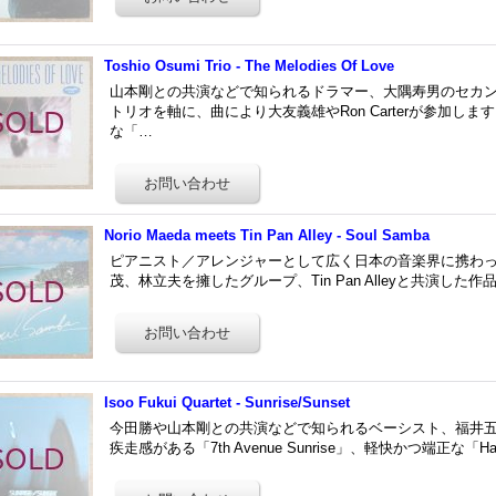
Toshio Osumi Trio - The Melodies Of Love
山本剛との共演などで知られるドラマー、大隅寿男のセカ
トリオを軸に、曲により大友義雄やRon Carterが参加しま
な「…
Norio Maeda meets Tin Pan Alley - Soul Samba
ピアニスト／アレンジャーとして広く日本の音楽界に携わ
茂、林立夫を擁したグループ、Tin Pan Alleyと共演した作品
Isoo Fukui Quartet - Sunrise/Sunset
今田勝や山本剛との共演などで知られるベーシスト、福井
疾走感がある「7th Avenue Sunrise」、軽快かつ端正な「Ha